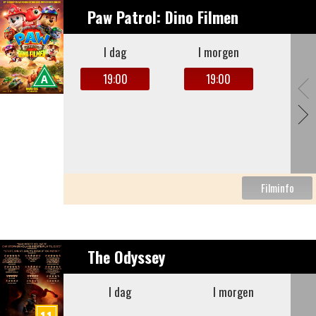
Paw Patrol: Dino Filmen
I dag
I morgen
19:00
19:00
The Odyssey
I dag
I morgen