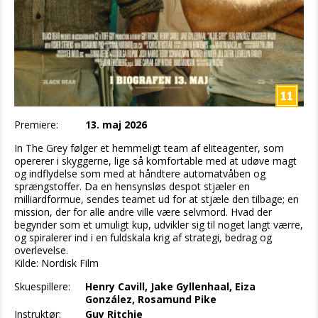
Premiere:
13. maj 2026
In The Grey følger et hemmeligt team af eliteagenter, som
opererer i skyggerne, lige så komfortable med at udøve magt
og indflydelse som med at håndtere automatvåben og
sprængstoffer. Da en hensynsløs despot stjæler en
milliardformue, sendes teamet ud for at stjæle den tilbage; en
mission, der for alle andre ville være selvmord. Hvad der
begynder som et umuligt kup, udvikler sig til noget langt værre,
og spiralerer ind i en fuldskala krig af strategi, bedrag og
overlevelse.
Kilde: Nordisk Film
Skuespillere:
Henry Cavill, Jake Gyllenhaal, Eiza
González, Rosamund Pike
Instruktør:
Guy Ritchie